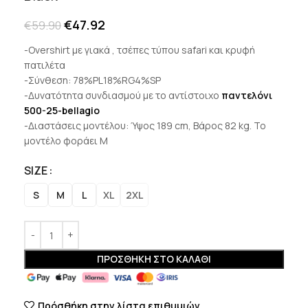
€
47.92
€
59.90
-Overshirt με γιακά , τσέπες τύπου safari και κρυφή
πατιλέτα
-Σύνθεση: 78%PL18%RG4%SP
-Δυνατότητα συνδιασμού με το αντίστοιχο
παντελόνι
500-25-bellagio
-Διαστάσεις μοντέλου: Ύψος 189 cm, Βάρος 82 kg. Το
μοντέλο φοράει M
SIZE
S
M
L
XL
2XL
ΠΡΟΣΘΉΚΗ ΣΤΟ ΚΑΛΆΘΙ
Πρόσθήκη στην λίστα επιθυμιών