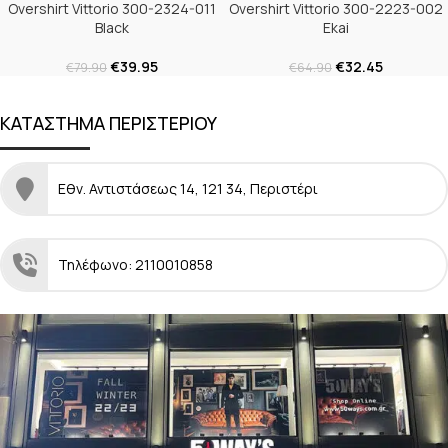
Overshirt Vittorio 300-2324-011
Overshirt Vittorio 300-2223-002
Black
Ekai
€
39.95
€
32.45
€
79.90
€
64.90
ΚΑΤΑΣΤΗΜΑ ΠΕΡΙΣΤΕΡΙΟΥ
Εθν. Αντιστάσεως 14, 121 34, Περιστέρι
Τηλέφωνο: 2110010858