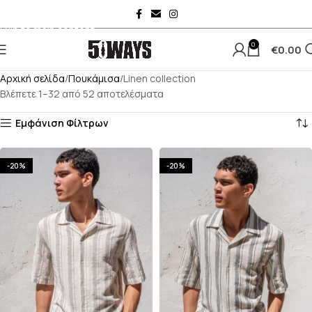
Skip to navigation
Skip to main content
0
€
0.00
Αρχική σελίδα
Πουκάμισα
Linen collection
Βλέπετε 1–32 από 52 αποτελέσματα
Εμφάνιση Φίλτρων
-20%
-20%