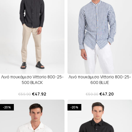
Λινό πουκάμισο Vittorio 800-25-
Λινό πουκάμισο Vittorio 800-25-
500 BLACK
600 BLUE
€
47.92
€
47.20
€
59.90
€
59.00
-20%
-20%