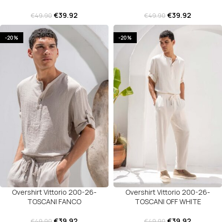
€
39.92
€
39.92
€
49.90
€
49.90
-20%
-20%
Overshirt Vittorio 200-26-
Overshirt Vittorio 200-26-
TOSCANI FANCO
TOSCANI OFF WHITE
€
39.92
€
39.92
€
49.90
€
49.90