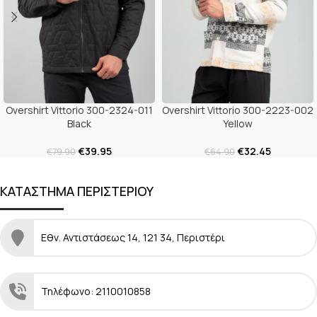
Overshirt Vittorio 300-2324-011
Overshirt Vittorio 300-2223-002
Black
Yellow
€
39.95
€
32.45
€
79.90
€
64.90
ΚΑΤΑΣΤΗΜΑ ΠΕΡΙΣΤΕΡΙΟΥ
Εθν. Αντιστάσεως 14, 121 34, Περιστέρι
Τηλέφωνο: 2110010858