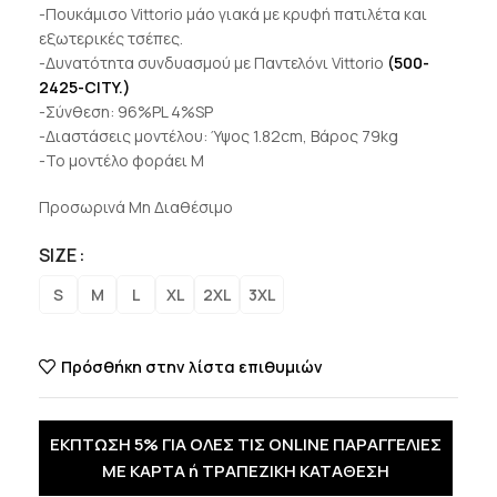
-Πουκάμισο Vittorio μάο γιακά με κρυφή πατιλέτα και
εξωτερικές τσέπες.
-Δυνατότητα συνδυασμού με Παντελόνι Vittorio
(500-
2425-CITY.)
-Σύνθεση: 96%PL 4%SP
-Διαστάσεις μοντέλου: Ύψος 1.82cm, Βάρος 79kg
-Το μοντέλο φοράει M
Προσωρινά Μη Διαθέσιμο
SIZE
S
M
L
XL
2XL
3XL
Πρόσθήκη στην λίστα επιθυμιών
ΕΚΠΤΩΣΗ 5% ΓΙΑ ΟΛΕΣ ΤΙΣ ONLINE ΠΑΡΑΓΓΕΛΙΕΣ
ΜΕ ΚΑΡΤΑ ή ΤΡΑΠΕΖΙΚΗ ΚΑΤΑΘΕΣΗ