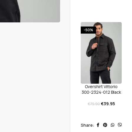
-50%
Overshirt Vittorio
300-2324-012 Black
€
39.95
€
79.90
Share: