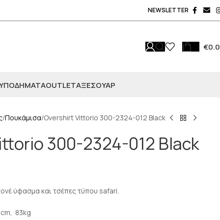
NEWSLETTER
€
0.
ΥΠΟΔΗΜΑΤΑ
OUTLET
ΑΞΕΣΟΥΆΡ
ς
Πουκάμισα
Overshirt Vittorio 300-2324-012 Black
ittorio 300-2324-012 Black
ιτονέ ύφασμα και τσέπες τύπου safari.
5cm, 83kg