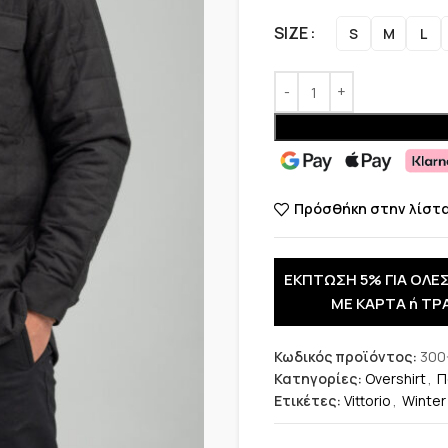
SIZE
S
M
L
Πρόσθήκη στην λίστ
ΕΚΠΤΩΣΗ 5% ΓΙΑ ΟΛΕΣ
ΜΕ ΚΑΡΤΑ ή ΤΡ
Κωδικός προϊόντος:
300
Κατηγορίες:
Overshirt
,
Π
Ετικέτες:
Vittorio
,
Winter