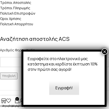
Τρόποι Αποστολής
Τρόποι Πληρωμής
Πολιτική Επιστροφών
Όροι Χρήσης
Πολιτική Απορρήτου
Αναζήτηση αποστολής ACS
Αριθμός Φορτωτικής:
Εγγραφείτε στο ηλεκτρονικό μας
κατάστημα και κερδίστε έκπτωση 10%
στην πρώτη σας αγορά!
Εγγραφή!
Copyright 2025 © 50Ways
0
τάστημα
Αγαπημένα
Ο λογαριασμός μου
Καλάθι