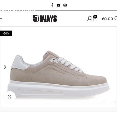
Skip to navigation
Skip to main content
0
€
0.00
-20%
Κλικ για μεγέθυνση