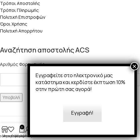
Τρόποι Αποστολής
Τρόποι Πληρωμής
Πολιτική Επιστροφών
Όροι Χρήσης
Πολιτική Απορρήτου
Αναζήτηση αποστολής ACS
Αριθμός Φορτωτικής:
Εγγραφείτε στο ηλεκτρονικό μας
κατάστημα και κερδίστε έκπτωση 10%
στην πρώτη σας αγορά!
Εγγραφή!
Copyright 2025 © 50Ways
0
τάστημα
Αγαπημένα
Ο λογαριασμός μου
Καλάθι