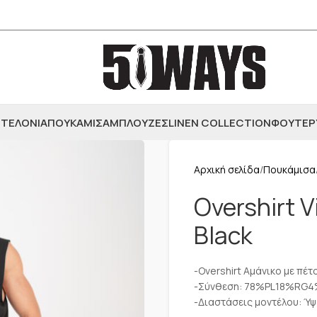
ΤΕΛΟΝΙΑ
ΠΟΥΚΑΜΙΣΑ
ΜΠΛΟΥΖΕΣ
LINEN COLLECTION
ΦΟΥΤΕΡ
Αρχική σελίδα
Πουκάμισα
Overshirt 
Black
-Overshirt Αμάνικο με πέτ
-Σύνθεση: 78%PL18%RG
-Διαστάσεις μοντέλου: Ύψ