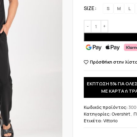
SIZE
S
M
L
Πρόσθήκη στην λίστ
ΕΚΠΤΩΣΗ 5% ΓΙΑ ΟΛΕΣ
ΜΕ ΚΑΡΤΑ ή ΤΡ
Κωδικός προϊόντος:
300
Κατηγορίες:
Overshirt
,
Π
Ετικέτα:
Vittorio