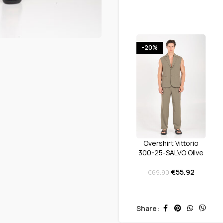
-20%
Overshirt Vittorio
300-25-SALVO Olive
€
55.92
€
69.90
Share: