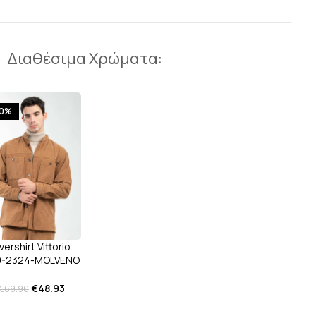
Διαθέσιμα Χρώματα:
30%
vershirt Vittorio
0-2324-MOLVENO
Brown
€
48.93
€
69.90