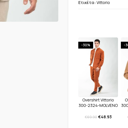
Ετικέτα:
Vittorio
-30%
-
Overshirt Vittorio
O
300-2324-MOLVENO
30
Ekai
€
48.93
€
69.90