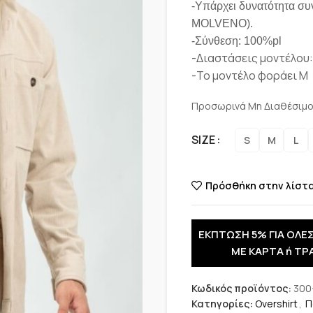
-Υπάρχει δυνατότητα συ
MOLVENO).
-Σύνθεση: 100%pl
-Διαστάσεις μοντέλου:
-Το μοντέλο φοράει M
Προσωρινά Μη Διαθέσιμ
SIZE
S
M
L
Πρόσθήκη στην λίστ
ΕΚΠΤΩΣΗ 5% ΓΙΑ ΟΛΕΣ
ΜΕ ΚΑΡΤΑ ή ΤΡ
Κωδικός προϊόντος:
300
Κατηγορίες:
Overshirt
,
Π