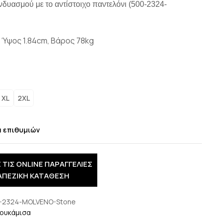
νδυασμού με το αντίστοιχο παντελόνι (500-2324-
 Ύψος 1.84cm, Βάρος 78kg
ο
XL
2XL
α επιθυμιών
 ΤΙΣ ONLINE ΠΑΡΑΓΓΕΛΙΕΣ
ΑΠΕΖΙΚΗ ΚΑΤΑΘΕΣΗ
-2324-MOLVENO-Stone
ουκάμισα