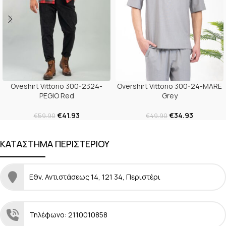
Oveshirt Vittorio 300-2324-
Overshirt Vittorio 300-24-MARE
PEGIO Red
Grey
€
41.93
€
34.93
€
59.90
€
49.90
ΚΑΤΑΣΤΗΜΑ ΠΕΡΙΣΤΕΡΙΟΥ
Εθν. Αντιστάσεως 14, 121 34, Περιστέρι
Τηλέφωνο: 2110010858