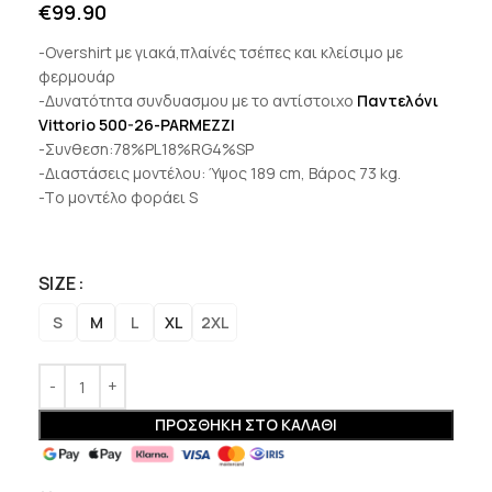
€
99.90
-Overshirt με γιακά,πλαίνές τσέπες και κλείσιμο με
φερμουάρ
-Δυνατότητα συνδυασμου με το αντίστοιχο
Παντελόνι
Vittorio 500-26-PARMEZZI
-Συνθεση:78%PL18%RG4%SP
-Διαστάσεις μοντέλου: Ύψος 189 cm, Βάρος 73 kg.
-Tο μοντέλο φοράει S
SIZE
S
M
L
XL
2XL
ΠΡΟΣΘΉΚΗ ΣΤΟ ΚΑΛΆΘΙ