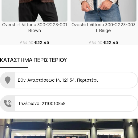
Overshirt Vittorio 300-2223-001
Oveshirt Vittorio 300-2223-003
Brown
L.Beige
€
32.45
€
32.45
€
64.90
€
64.90
ΚΑΤΑΣΤΗΜΑ ΠΕΡΙΣΤΕΡΙΟΥ
Εθν. Αντιστάσεως 14, 121 34, Περιστέρι
Τηλέφωνο: 2110010858