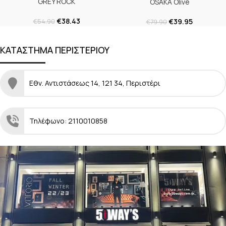
GREY ROCK
OSAKA Olive
€
38.43
€
39.95
€
54.90
€
79.90
ΚΑΤΑΣΤΗΜΑ ΠΕΡΙΣΤΕΡΙΟΥ
Εθν. Αντιστάσεως 14, 121 34, Περιστέρι
Τηλέφωνο: 2110010858