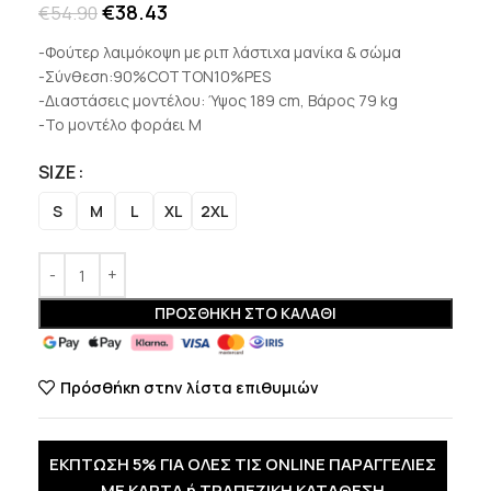
€
38.43
€
54.90
-Φούτερ λαιμόκοψη με ριπ λάστιχα μανίκα & σώμα
-Σύνθεση:90%COTTON10%PES
-Διαστάσεις μοντέλου: Ύψος 189 cm, Βάρος 79 kg
-Το μοντέλο φοράει M
SIZE
S
M
L
XL
2XL
ΠΡΟΣΘΉΚΗ ΣΤΟ ΚΑΛΆΘΙ
Πρόσθήκη στην λίστα επιθυμιών
ΕΚΠΤΩΣΗ 5% ΓΙΑ ΟΛΕΣ ΤΙΣ ONLINE ΠΑΡΑΓΓΕΛΙΕΣ
ΜΕ ΚΑΡΤΑ ή ΤΡΑΠΕΖΙΚΗ ΚΑΤΑΘΕΣΗ