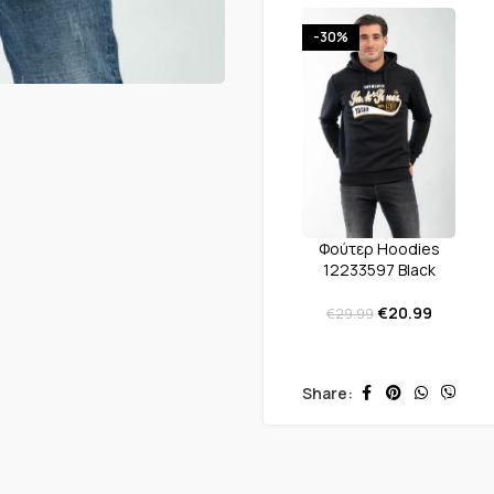
-30%
Φούτερ Hoodies
12233597 Black
€
20.99
€
29.99
Share: