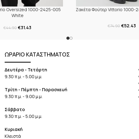
orio Oversized 1000-2425-005
Ζακέτα Φούτερ Vittorio 1000-
White
€
52.43
€
74.90
€
31.43
€
44.90
ΩΡΑΡΙΟ ΚΑΤΑΣΤΗΜΑΤΟΣ
Δευτέρα - Τετάρτη
9.30 π.μ. - 5.00 μ.μ.
Τρίτη - Πέμπτη - Παρασκευή
9.30 π.μ. - 9.00 μ.μ.
Σάββατο
9.30 π.μ. - 5.00 μ.μ.
Κυριακή
Κλειστά