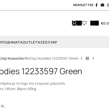
NEWSLETTER
€
0.
ΥΠΟΔΗΜΑΤΑ
OUTLET
ΑΞΕΣΟΥΆΡ
ύτερ Κουκούλα
Φούτερ Hoodies 12233597 Green
odies 12233597 Green
στάμπα με το logo της εταιρίας μπροστά.
ος 1.85cm, Βάρος 83kg
XL