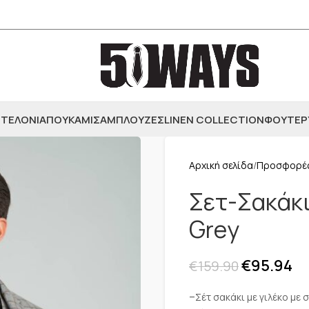
ΤΕΛΟΝΙΑ
ΠΟΥΚΑΜΙΣΑ
ΜΠΛΟΥΖΕΣ
LINEN COLLECTION
ΦΟΥΤΕΡ
Αρχική σελίδα
Προσφορέ
Σετ-Σακάκι
Grey
€
95.94
€
159.90
–
Σέτ σακάκι με γιλέκο με