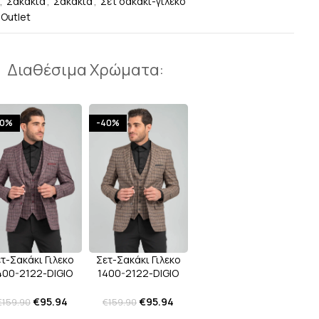
,
Σακάκια
,
Σακάκια
,
Σετ σακάκι-γιλέκο
 Outlet
Διαθέσιμα Χρώματα:
40%
-40%
τ-Σακάκι Γιλεκο
Σετ-Σακάκι Γιλεκο
400-2122-DIGIO
1400-2122-DIGIO
Bordeaux
Taba
€
95.94
€
95.94
€
159.90
€
159.90