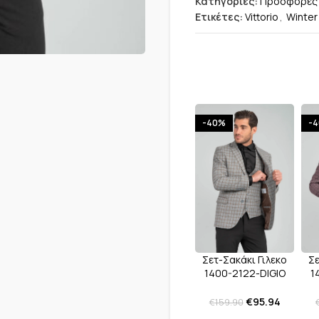
Κατηγορίες:
Προσφορές
Ετικέτες:
Vittorio
,
Winter
-40%
-
Σετ-Σακάκι Γιλεκο
Σε
1400-2122-DIGIO
1
Grey
€
95.94
€
159.90