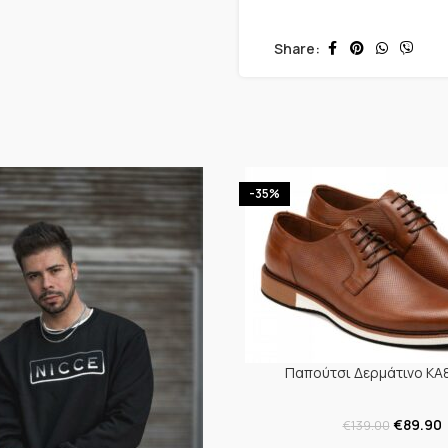
Share:
-35%
Παπούτσι Δερμάτινο KA8
€
89.90
€
139.00