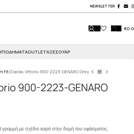
NEWSLETTER
€
0.
ΥΠΟΔΗΜΑΤΑ
OUTLET
ΑΞΕΣΟΥΆΡ
im Fit
Σακάκι Vittorio 900-2223-GENARO Grey
torio 900-2223-GENARO
 fit γραμμή με σχέδιο καρό στην δομή του υφάσματος.