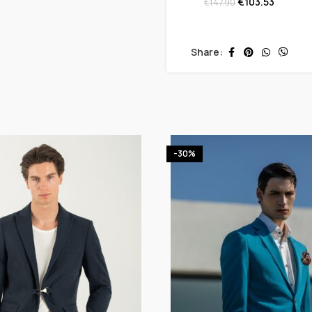
€
103.53
€
147.90
Share:
-30%