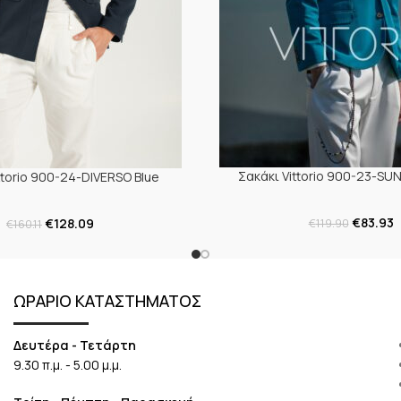
Σακάκι Vittorio 900-23-SUN
ttorio 900-24-DIVERSO Blue
€
83.93
€
128.09
€
119.90
€
160.11
ΩΡΑΡΙΟ ΚΑΤΑΣΤΗΜΑΤΟΣ
Δευτέρα - Τετάρτη
9.30 π.μ. - 5.00 μ.μ.