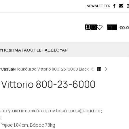
NEWSLETTER
€
0.
ΥΠΟΔΗΜΑΤΑ
OUTLET
ΑΞΕΣΟΥΆΡ
Casual
Ποuκάμισο Vittorio 800-23-6000 Black
Vittorio 800-23-6000
ε μάο γιακά και σχέδιο στην δομή του υφάσματος
l
 Ύψος 1.84cm, Βάρος 78kg