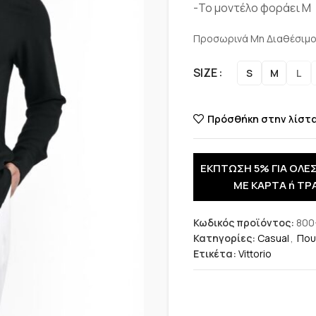
-Το μοντέλο φοράει M
Προσωρινά Μη Διαθέσιμ
SIZE
S
M
L
Πρόσθήκη στην λίστ
ΕΚΠΤΩΣΗ 5% ΓΙΑ ΟΛΕΣ
ΜΕ ΚΑΡΤΑ ή ΤΡ
Κωδικός προϊόντος:
800
Κατηγορίες:
Casual
,
Που
Ετικέτα:
Vittorio