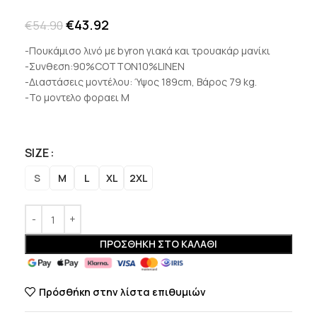
€
43.92
€
54.90
-Πουκάμισο λινό με byron γιακά και τρουακάρ μανίκι
-Συνθεση:90%COTTON10%LINEN
-Διαστάσεις μοντέλου: Ύψος 189cm, Βάρος 79 kg.
-Το μοντελο φοραει M
SIZE
S
M
L
XL
2XL
ΠΡΟΣΘΉΚΗ ΣΤΟ ΚΑΛΆΘΙ
Πρόσθήκη στην λίστα επιθυμιών