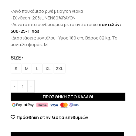
-Λινό πουκάμισο ριγέ με byron γιακά
-Σύνθεση: 20%LINEN80%RAYON
-Δυνατότητα συνδυασμού με το αντίστοιχο
παντελόνι
500-25-Tinos
-Διαστάσεις μοντέλου: Ύψος 189 cm, Βάρος 82 kg. Το
μοντέλο φοράει M
SIZE
S
M
L
XL
2XL
ΠΡΟΣΘΉΚΗ ΣΤΟ ΚΑΛΆΘΙ
Πρόσθήκη στην λίστα επιθυμιών