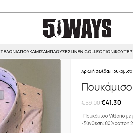
ΤΕΛΟΝΙΑ
ΠΟΥΚΑΜΙΣΑ
ΜΠΛΟΥΖΕΣ
LINEN COLLECTION
ΦΟΥΤΕΡ
Αρχική σελίδα
Πουκάμισα
Πουκάμισο 
€
41.30
€
59.00
-Πουκάμισο Vittorio με
-Σύνθεση: 80%cotton 