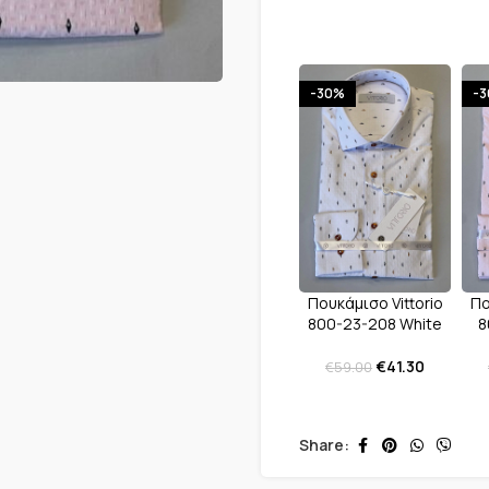
-30%
-
Πουκάμισο Vittorio
Πο
800-23-208 White
8
€
41.30
€
59.00
Share: