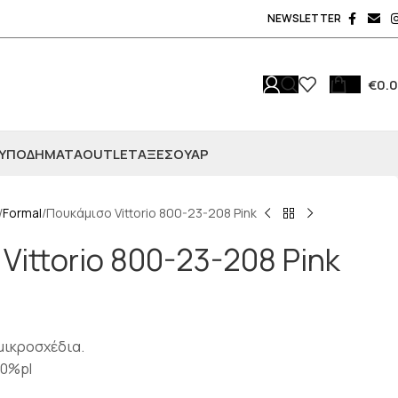
NEWSLETTER
€
0.
ΥΠΟΔΗΜΑΤΑ
OUTLET
ΑΞΕΣΟΥΆΡ
Formal
Πουκάμισο Vittorio 800-23-208 Pink
Vittorio 800-23-208 Pink
 μικροσχέδια.
20%pl