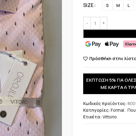
SIZE
S
M
L
Πρόσθήκη στην λίστ
ΕΚΠΤΩΣΗ 5% ΓΙΑ ΟΛΕΣ
ΜΕ ΚΑΡΤΑ ή ΤΡ
Κωδικός προϊόντος:
800
Κατηγορίες:
Formal
,
Που
Ετικέτα:
Vittorio