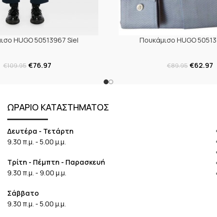
ισο HUGO 50513967 Siel
Πουκάμισο HUGO 505139
€
76.97
€
62.97
€
109.95
€
89.95
ΩΡΑΡΙΟ ΚΑΤΑΣΤΗΜΑΤΟΣ
Δευτέρα - Τετάρτη
9.30 π.μ. - 5.00 μ.μ.
Τρίτη - Πέμπτη - Παρασκευή
9.30 π.μ. - 9.00 μ.μ.
Σάββατο
9.30 π.μ. - 5.00 μ.μ.