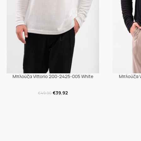
Μπλούζα Vittorio 200-2425-005 White
Μπλούζα V
€
39.92
€
49.90