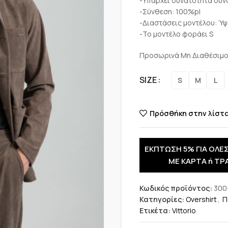
-Υπάρχει δυνατότητα συν
-Σύνθεση: 100%pl
-Διαστάσεις μοντέλου: Ύψ
-Το μοντέλο φοράει S
Προσωρινά Μη Διαθέσιμ
SIZE
S
M
L
Πρόσθήκη στην λίστ
ΕΚΠΤΩΣΗ 5% ΓΙΑ ΟΛΕΣ
ΜΕ ΚΑΡΤΑ ή ΤΡ
Κωδικός προϊόντος:
300
Κατηγορίες:
Overshirt
,
Π
Ετικέτα:
Vittorio