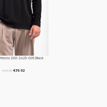
ittorio 200-2425-005 Black
€
39.92
€
49.90