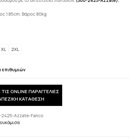
δυασμού με το αντίστοιχο παντελόνι
(500-2425-Azzate).
ος 1.85cm, Βάρος 80kg
ο
XL
2XL
α επιθυμιών
 ΤΙΣ ONLINE ΠΑΡΑΓΓΕΛΙΕΣ
ΑΠΕΖΙΚΗ ΚΑΤΑΘΕΣΗ
-2425-Azzate-Fanco
ουκάμισα