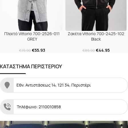
Πλεκτό Vittorio 700-2526-011
Ζακέτα Vittorio 700-2425-102
GREY
Black
€
55.93
€
44.95
€
79.90
€
89.90
ΚΑΤΑΣΤΗΜΑ ΠΕΡΙΣΤΕΡΙΟΥ
Εθν. Αντιστάσεως 14, 121 34, Περιστέρι
Τηλέφωνο: 2110010858