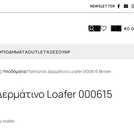
NEWSLETTER
€
0.
ΥΠΟΔΗΜΑΤΑ
OUTLET
ΑΞΕΣΟΥΆΡ
ς
Υποδήματα
Παπούτσι Δερμάτινο Loafer 000615 Brown
ερμάτινο Loafer 000615
 loafer.