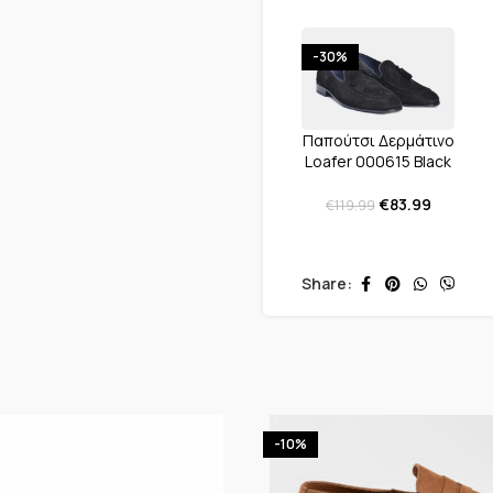
-30%
Παπούτσι Δερμάτινο
Loafer 000615 Black
€
83.99
€
119.99
Share:
-10%