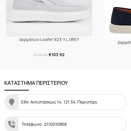
Δερμάτινο Loafer 923-1 L.GREY
Δερμάτ
€
103.92
€
129.90
ΚΑΤΑΣΤΗΜΑ ΠΕΡΙΣΤΕΡΙΟΥ
Εθν. Αντιστάσεως 14, 121 34, Περιστέρι
Τηλέφωνο: 2110010858