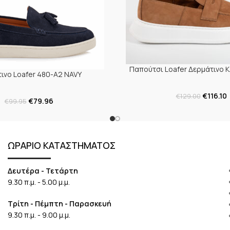
Παπούτσι Loafer Δερμάτινο 
ινο Loafer 480-A2 NAVY
€
116.10
€
129.00
€
79.96
€
99.95
ΩΡΑΡΙΟ ΚΑΤΑΣΤΗΜΑΤΟΣ
Δευτέρα - Τετάρτη
9.30 π.μ. - 5.00 μ.μ.
Τρίτη - Πέμπτη - Παρασκευή
9.30 π.μ. - 9.00 μ.μ.