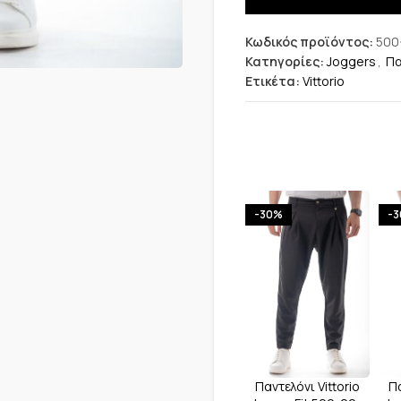
Κωδικός προϊόντος:
500
Κατηγορίες:
Joggers
,
Πα
Ετικέτα:
Vittorio
-30%
-
Παντελόνι Vittorio
Πα