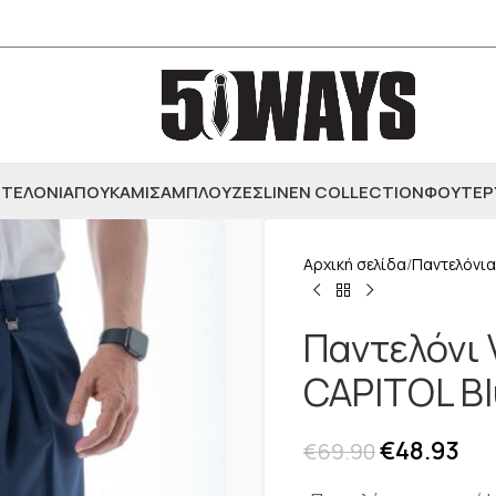
ΤΕΛΟΝΙΑ
ΠΟΥΚΑΜΙΣΑ
ΜΠΛΟΥΖΕΣ
LINEN COLLECTION
ΦΟΥΤΕΡ
Αρχική σελίδα
Παντελόνια
Παντελόνι V
CAPITOL B
€
48.93
€
69.90