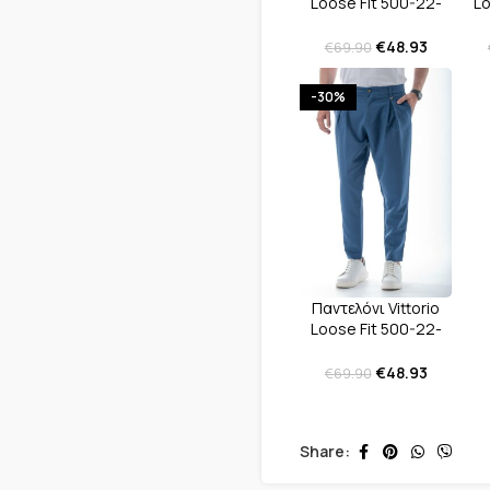
Loose Fit 500-22-
Lo
CAPITOL Black
€
48.93
€
69.90
-30%
Παντελόνι Vittorio
Loose Fit 500-22-
CAPITOL Navy
€
48.93
€
69.90
Share: