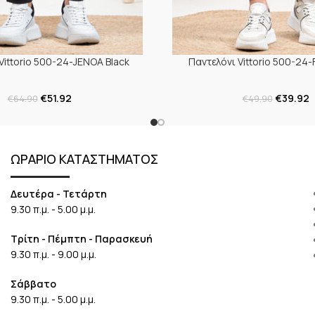
Vittorio 500-24-JENOA Black
Παντελόνι Vittorio 500-24-
€
51.92
€
39.92
€
64.90
€
49.90
ΩΡΑΡΙΟ ΚΑΤΑΣΤΗΜΑΤΟΣ
Δευτέρα - Τετάρτη
9.30 π.μ. - 5.00 μ.μ.
Τρίτη - Πέμπτη - Παρασκευή
9.30 π.μ. - 9.00 μ.μ.
Σάββατο
9.30 π.μ. - 5.00 μ.μ.