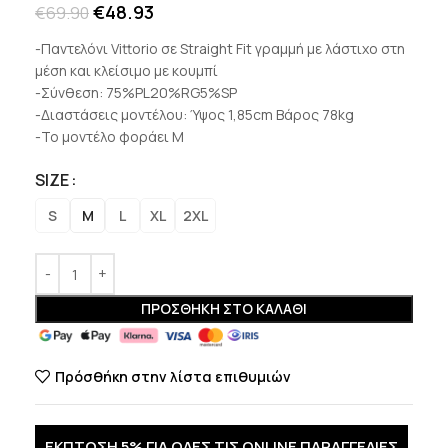
€
48.93
€
69.90
-Παντελόνι Vittorio σε Straight Fit γραμμή με λάστιχο στη
μέση και κλείσιμο με κουμπί
-Σύνθεση: 75%PL20%RG5%SP
-Διαστάσεις μοντέλου: Ύψος 1,85cm Βάρος 78kg
-Το μοντέλο φοράει Μ
SIZE
S
M
L
XL
2XL
ΠΡΟΣΘΉΚΗ ΣΤΟ ΚΑΛΆΘΙ
Πρόσθήκη στην λίστα επιθυμιών
ΕΚΠΤΩΣΗ 5% ΓΙΑ ΟΛΕΣ ΤΙΣ ONLINE ΠΑΡΑΓΓΕΛΙΕΣ