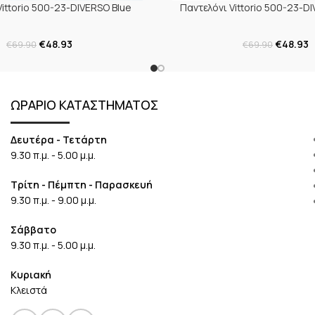
Vittorio 500-23-DIVERSO Blue
Παντελόνι Vittorio 500-23-D
€
48.93
€
48.93
€
69.90
€
69.90
ΩΡΑΡΙΟ ΚΑΤΑΣΤΗΜΑΤΟΣ
Δευτέρα - Τετάρτη
9.30 π.μ. - 5.00 μ.μ.
Τρίτη - Πέμπτη - Παρασκευή
9.30 π.μ. - 9.00 μ.μ.
Σάββατο
9.30 π.μ. - 5.00 μ.μ.
Κυριακή
Κλειστά