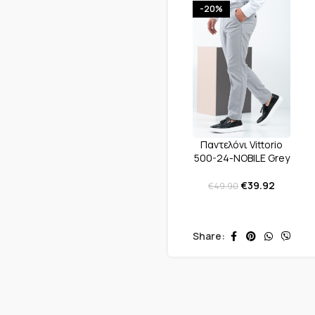
-20%
Παντελόνι Vittorio
500-24-NOBILE Grey
€
39.92
€
49.90
Share: