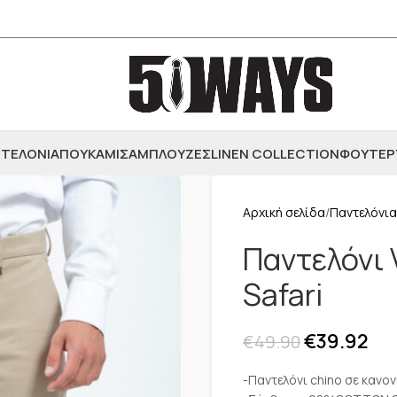
ΤΕΛΟΝΙΑ
ΠΟΥΚΑΜΙΣΑ
ΜΠΛΟΥΖΕΣ
LINEN COLLECTION
ΦΟΥΤΕΡ
Αρχική σελίδα
Παντελόνια
Παντελόνι 
Safari
€
39.92
€
49.90
-Παντελόνι chino σε κανον