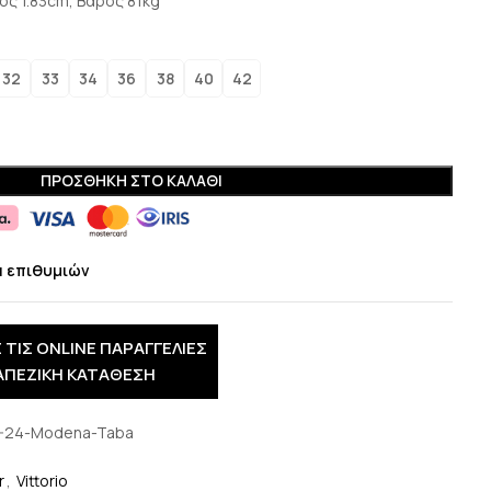
ος 1.83cm, Βάρος 81kg
32
33
34
36
38
40
42
ΠΡΟΣΘΉΚΗ ΣΤΟ ΚΑΛΆΘΙ
α επιθυμιών
 ΤΙΣ ONLINE ΠΑΡΑΓΓΕΛΙΕΣ
ΑΠΕΖΙΚΗ ΚΑΤΑΘΕΣΗ
-24-Modena-Taba
r
,
Vittorio