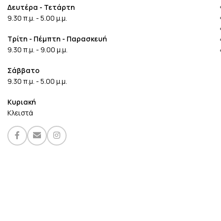
Δευτέρα - Τετάρτη
9.30 π.μ. - 5.00 μ.μ.
Τρίτη - Πέμπτη - Παρασκευή
9.30 π.μ. - 9.00 μ.μ.
Σάββατο
9.30 π.μ. - 5.00 μ.μ.
Κυριακή
Κλειστά