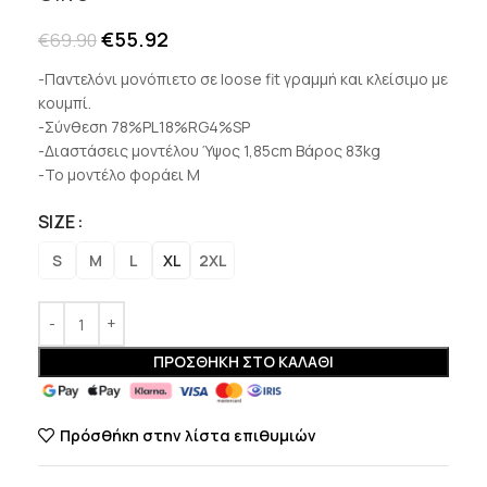
€
55.92
€
69.90
-Παντελόνι μονόπιετο σε loose fit γραμμή και κλείσιμο με
κουμπί.
-Σύνθεση 78%PL18%RG4%SP
-Διαστάσεις μοντέλου Ύψος 1,85cm Βάρος 83kg
-Το μοντέλο φοράει Μ
SIZE
S
M
L
XL
2XL
ΠΡΟΣΘΉΚΗ ΣΤΟ ΚΑΛΆΘΙ
Πρόσθήκη στην λίστα επιθυμιών