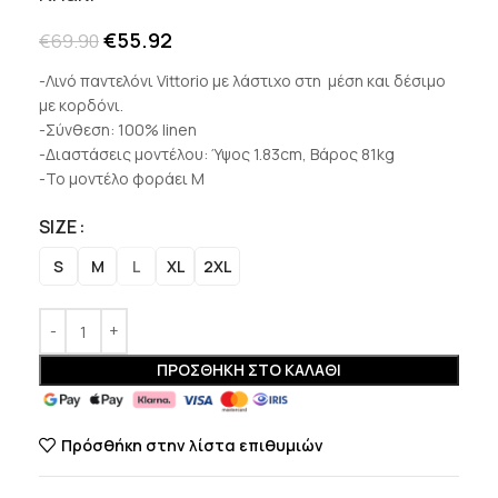
€
55.92
€
69.90
-Λινό παντελόνι Vittorio με λάστιχο στη μέση και δέσιμο
με κορδόνι.
-Σύνθεση: 100% linen
-Διαστάσεις μοντέλου: Ύψος 1.83cm, Βάρος 81kg
-Το μοντέλο φοράει Μ
SIZE
S
M
L
XL
2XL
ΠΡΟΣΘΉΚΗ ΣΤΟ ΚΑΛΆΘΙ
Πρόσθήκη στην λίστα επιθυμιών