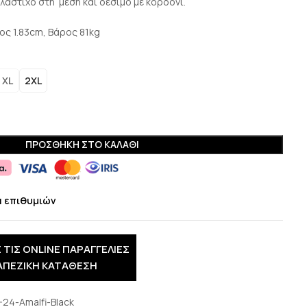
ε λάστιχο στη μέση και δέσιμο με κορδόνι.
ος 1.83cm, Βάρος 81kg
XL
2XL
ΠΡΟΣΘΉΚΗ ΣΤΟ ΚΑΛΆΘΙ
α επιθυμιών
 ΤΙΣ ONLINE ΠΑΡΑΓΓΕΛΙΕΣ
ΑΠΕΖΙΚΗ ΚΑΤΑΘΕΣΗ
-24-Amalfi-Black