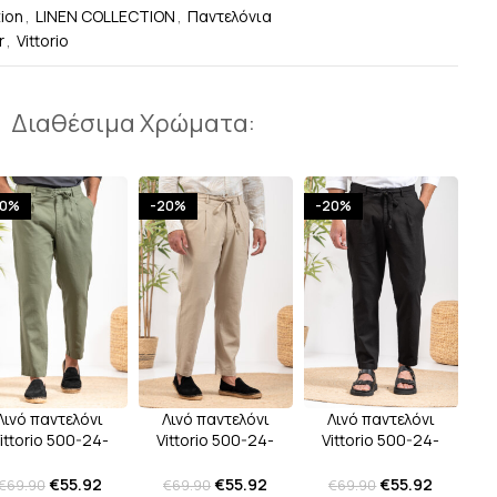
tion
,
LINEN COLLECTION
,
Παντελόνια
r
,
Vittorio
Διαθέσιμα Χρώματα:
20%
-20%
-20%
Λινό παντελόνι
Λινό παντελόνι
Λινό παντελόνι
Vittorio 500-24-
ittorio 500-24-
Vittorio 500-24-
Amalfi Black
Amalfi Khaki
Amalfi Beige
€
55.92
€
55.92
€
55.92
€
69.90
€
69.90
€
69.90