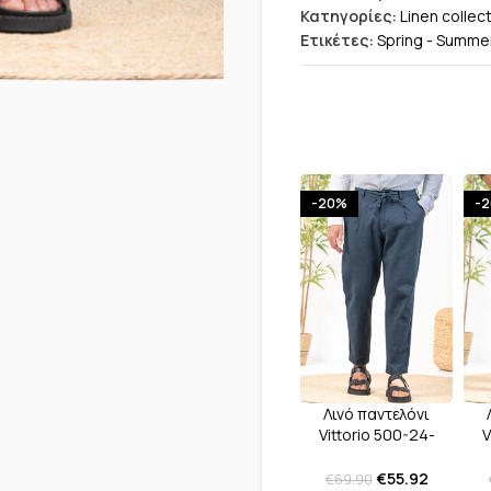
Κατηγορίες:
Linen collec
Ετικέτες:
Spring - Summe
-20%
-
Λινό παντελόνι
Vittorio 500-24-
V
Amalfi Blue
€
55.92
€
69.90