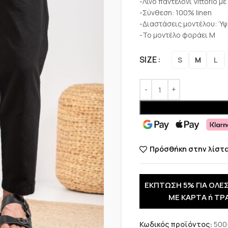
-Λινό παντελόνι Vittorio μ
-Σύνθεση: 100% linen
-Διαστάσεις μοντέλου: Ύψ
-Το μοντέλο φοράει Μ
SIZE
S
M
L
Πρόσθήκη στην λίστ
ΕΚΠΤΩΣΗ 5% ΓΙΑ ΟΛΕΣ
ΜΕ ΚΑΡΤΑ ή ΤΡ
Κωδικός προϊόντος:
500