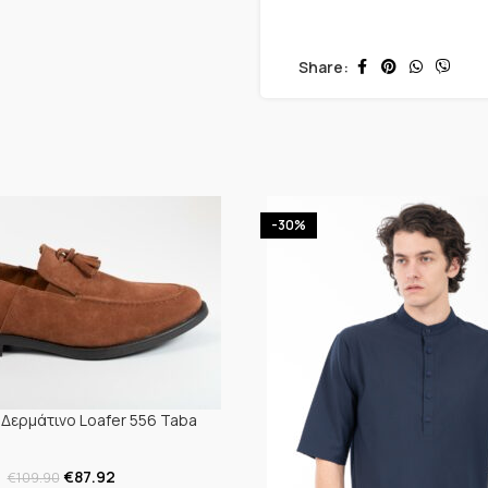
Share:
-30%
Δερμάτινο Loafer 556 Taba
€
87.92
€
109.90