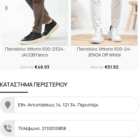
Παντελόνι Vittorio 500-2324-
Παντελόνι Vittorio 500-24-
JACOB Fanco
JENOA Off White
€
48.93
€
51.92
€
69.90
€
64.90
ΚΑΤΑΣΤΗΜΑ ΠΕΡΙΣΤΕΡΙΟΥ
Εθν. Αντιστάσεως 14, 121 34, Περιστέρι
Τηλέφωνο: 2110010858