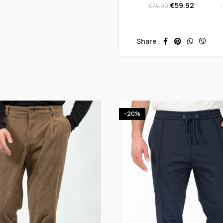
€
59.92
€
74.90
Share:
-20%