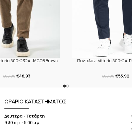
ittorio 500-2324-JACOB Brown
Παντελόνι Vittorio 500-24-P
€
48.93
€
55.92
€
69.90
€
69.90
ΩΡΑΡΙΟ ΚΑΤΑΣΤΗΜΑΤΟΣ
Δευτέρα - Τετάρτη
9.30 π.μ. - 5.00 μ.μ.