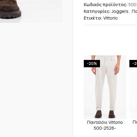
Κωδικός προϊόντος:
500
Κατηγορίες:
Joggers
,
Πα
Ετικέτα:
Vittorio
-20%
-
Πα
Παντελόνι Vittorio
500-2526-
M
MORRONE STONE