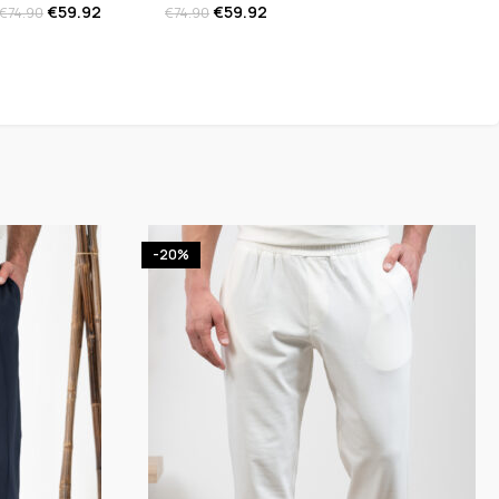
€
59.92
€
59.92
€
74.90
€
74.90
-20%