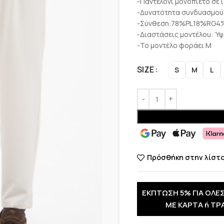
-Παντελόνι μονόπιετο σε 
-Δυνατότητα συνδυασμού 
-Σύνθεση:78%PL18%RG4
-Διαστάσεις μοντέλου: Ύψ
-Το μοντέλο φοράει M
SIZE
S
M
L
Πρόσθήκη στην λίστ
ΕΚΠΤΩΣΗ 5% ΓΙΑ ΟΛΕΣ
ΜΕ ΚΑΡΤΑ ή ΤΡ