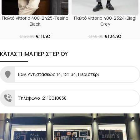
Παλτό Vittorio 400-2425-Tesino
Παλτό Vittorio 400-2324-Biagi
Black
Grey
€
111.93
€
104.93
€
159.90
€
149.90
ΚΑΤΑΣΤΗΜΑ ΠΕΡΙΣΤΕΡΙΟΥ
Εθν. Αντιστάσεως 14, 121 34, Περιστέρι
Τηλέφωνο: 2110010858