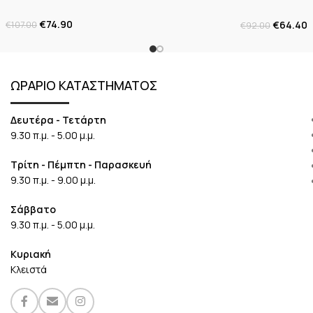
€
74.90
€
64.40
€
107.00
€
92.00
ΩΡΑΡΙΟ ΚΑΤΑΣΤΗΜΑΤΟΣ
Δευτέρα - Τετάρτη
9.30 π.μ. - 5.00 μ.μ.
Τρίτη - Πέμπτη - Παρασκευή
9.30 π.μ. - 9.00 μ.μ.
Σάββατο
9.30 π.μ. - 5.00 μ.μ.
Κυριακή
Κλειστά