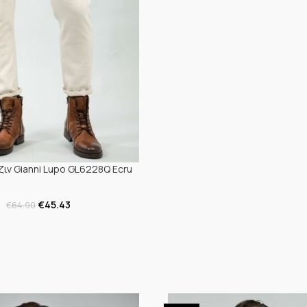
ζιν Gianni Lupo GL6228Q Ecru
€
45.43
€
64.90