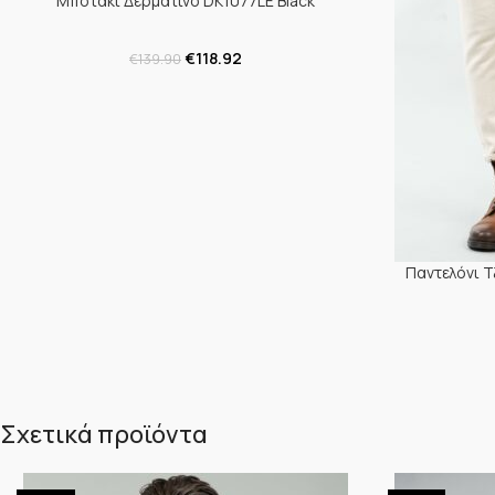
Μποτάκι Δερμάτινο DK1077LE Black
€
118.92
€
139.90
Παντελόνι Τ
Σχετικά προϊόντα