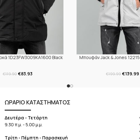
κά 1D23FW3009KA1600 Black
Μπουφάν Jack & Jones 12215
€
83.93
€
139.99
€
119.90
€
199.99
ΩΡΑΡΙΟ ΚΑΤΑΣΤΗΜΑΤΟΣ
Δευτέρα - Τετάρτη
9.30 π.μ. - 5.00 μ.μ.
Τρίτη - Πέμπτη - Παρασκευή