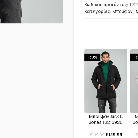
Κωδικός προϊόντος:
122
Κατηγορίες:
Μπουφάν
,
-30%
-
Μπουφάν Jack &
Μ
Jones 12215920
Jo
Black
€
139.99
€
199.99
€