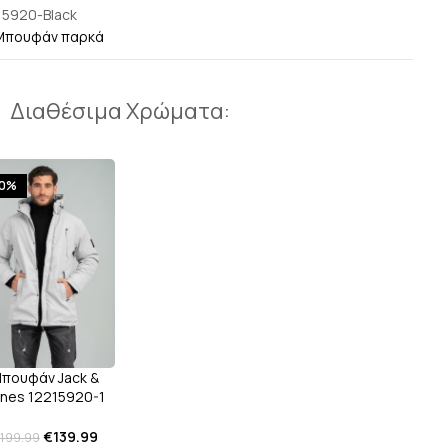
15920-Black
Μπουφάν παρκά
Διαθέσιμα Χρώματα:
30%
πουφάν Jack &
nes 12215920-1
L.Grey
€
139.99
199.99