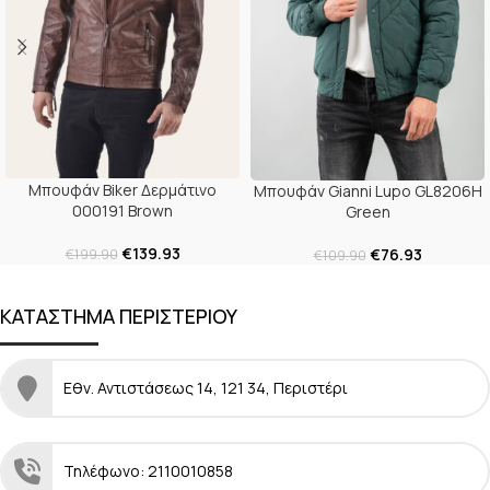
Μπουφάν Biker Δερμάτινο
Μπουφάν Gianni Lupo GL8206H
000191 Brown
Green
€
139.93
€
76.93
€
199.90
€
109.90
ΚΑΤΑΣΤΗΜΑ ΠΕΡΙΣΤΕΡΙΟΥ
Εθν. Αντιστάσεως 14, 121 34, Περιστέρι
Τηλέφωνο: 2110010858