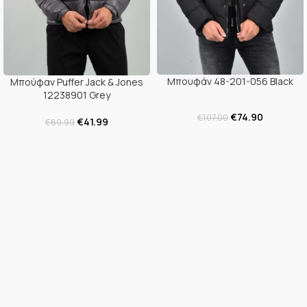
Μπουφάν 48-201-056 Black
Μπούφαν Puffer Jack & Jones
12238901 Grey
€
74.90
€
107.00
€
41.99
€
69.99