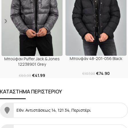
Μπουφάν 48-201-056 Black
Μπούφαν Puffer Jack & Jones
12238901 Grey
€
74.90
€
107.00
€
41.99
€
69.99
ΚΑΤΑΣΤΗΜΑ ΠΕΡΙΣΤΕΡΙΟΥ
Εθν. Αντιστάσεως 14, 121 34, Περιστέρι