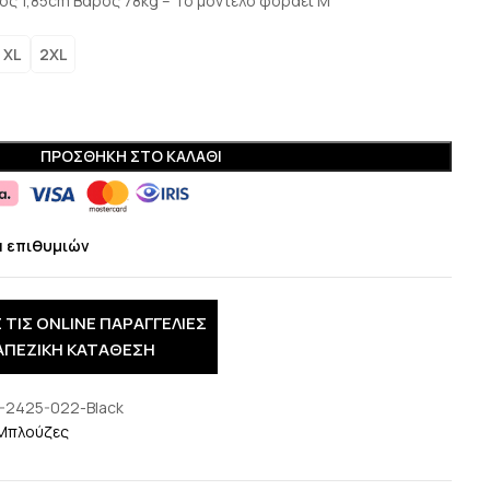
ος 1,85cm Βάρος 78kg – Το μοντέλο φοράει Μ
XL
2XL
ΠΡΟΣΘΉΚΗ ΣΤΟ ΚΑΛΆΘΙ
α επιθυμιών
 ΤΙΣ ONLINE ΠΑΡΑΓΓΕΛΙΕΣ
ΑΠΕΖΙΚΗ ΚΑΤΑΘΕΣΗ
-2425-022-Black
Μπλούζες