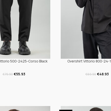
ittorio 500-2425-Corso Black
Overshirt Vittorio 800-24-
€
55.93
€
48.93
€
79.90
€
69.90