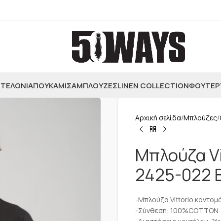
ΤΕΛΟΝΙΑ
ΠΟΥΚΑΜΙΣΑ
ΜΠΛΟΥΖΕΣ
LINEN COLLECTION
ΦΟΥΤΕΡ
Αρχική σελίδα
Μπλούζες
Μπλούζα Vi
2425-022 
-Μπλούζα Vittorio κοντομ
-Σύνθεση: 100%COTTON