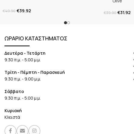
Olive
€
39.92
€
49.90
€
31.92
€
39.90
ΩΡΑΡΙΟ ΚΑΤΑΣΤΗΜΑΤΟΣ
Δευτέρα - Τετάρτη
9.30 π.μ. - 5.00 μ.μ.
Τρίτη - Πέμπτη - Παρασκευή
9.30 π.μ. - 9.00 μ.μ.
Σάββατο
9.30 π.μ. - 5.00 μ.μ.
Κυριακή
Κλειστά