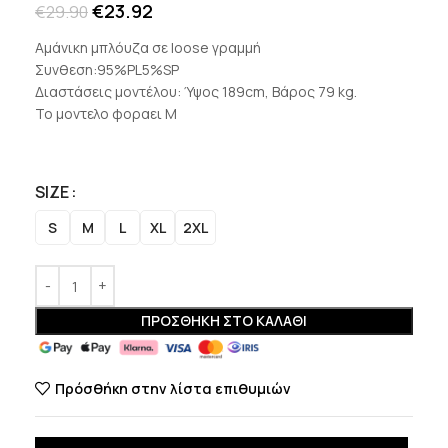
€
23.92
€
29.90
Αμάνικη μπλόυζα σε loose γραμμή
Συνθεση:95%PL5%SP
Διαστάσεις μοντέλου: Ύψος 189cm, Βάρος 79 kg.
Το μοντελο φοραει Μ
SIZE
S
M
L
XL
2XL
ΠΡΟΣΘΉΚΗ ΣΤΟ ΚΑΛΆΘΙ
Πρόσθήκη στην λίστα επιθυμιών