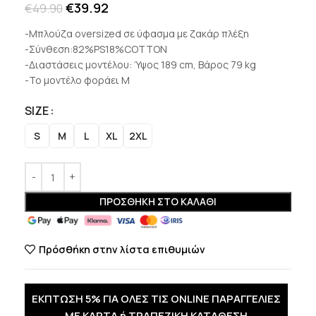
€
39.92
€
49.90
-Μπλούζα oversized σε ύφασμα με ζακάρ πλέξη
-Σύνθεση:82%PS18%COTTON
-Διαστάσεις μοντέλου: Ύψος 189 cm, Βάρος 79 kg
-Το μοντέλο φοράει M
SIZE
S
M
L
XL
2XL
ΠΡΟΣΘΉΚΗ ΣΤΟ ΚΑΛΆΘΙ
Πρόσθήκη στην λίστα επιθυμιών
ΕΚΠΤΩΣΗ 5% ΓΙΑ ΟΛΕΣ ΤΙΣ ONLINE ΠΑΡΑΓΓΕΛΙΕΣ
ΜΕ ΚΑΡΤΑ ή ΤΡΑΠΕΖΙΚΗ ΚΑΤΑΘΕΣΗ