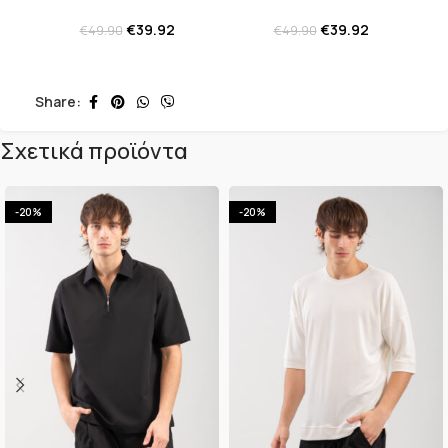
€
39.92
€
39.92
€
49.90
€
49.90
Share:
Σχετικά προϊόντα
-20%
-20%