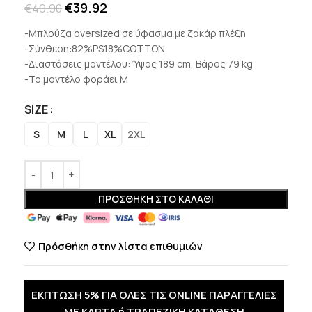
€
39.92
€
49.90
-Μπλούζα oversized σε ύφασμα με ζακάρ πλέξη
-Σύνθεση:82%PS18%COTTON
-Διαστάσεις μοντέλου: Ύψος 189 cm, Βάρος 79 kg
-Το μοντέλο φοράει M
SIZE
S
M
L
XL
2XL
ΠΡΟΣΘΉΚΗ ΣΤΟ ΚΑΛΆΘΙ
Πρόσθήκη στην λίστα επιθυμιών
ΕΚΠΤΩΣΗ 5% ΓΙΑ ΟΛΕΣ ΤΙΣ ONLINE ΠΑΡΑΓΓΕΛΙΕΣ
ΜΕ ΚΑΡΤΑ ή ΤΡΑΠΕΖΙΚΗ ΚΑΤΑΘΕΣΗ