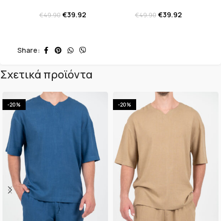
€
39.92
€
39.92
€
49.90
€
49.90
Share:
Σχετικά προϊόντα
-20%
-20%