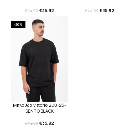
€
35.92
€
35.92
€
44.90
€
44.90
-20%
Μπλούζα Vittorio 200-25-
SENTO BLACK
€
35.92
€
44.90