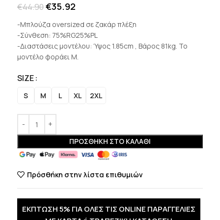
€
35.92
€
44.90
-Μπλούζα oversized σε ζακάρ πλέξη
-Σύνθεση: 75%RG25%PL
-Διαστάσεις μοντέλου: Ύψος 1.85cm , Βάρος 81kg. Το
μοντέλο φοράει M.
SIZE
S
M
L
XL
2XL
ΠΡΟΣΘΉΚΗ ΣΤΟ ΚΑΛΆΘΙ
Πρόσθήκη στην λίστα επιθυμιών
ΕΚΠΤΩΣΗ 5% ΓΙΑ ΟΛΕΣ ΤΙΣ ONLINE ΠΑΡΑΓΓΕΛΙΕΣ