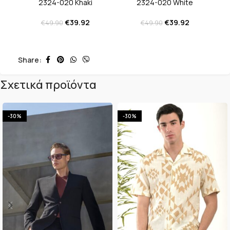
2324-020 Khaki
2324-020 White
€
39.92
€
39.92
€
49.90
€
49.90
Share:
Σχετικά προϊόντα
-30%
-30%