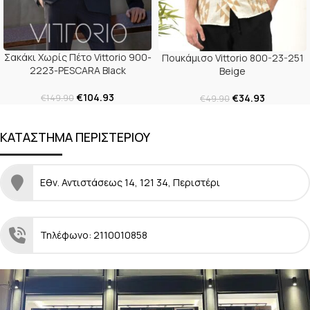
Σακάκι Χωρίς Πέτο Vittorio 900-
Ποuκάμισο Vittorio 800-23-251
2223-PESCARA Black
Beige
€
104.93
€
34.93
€
149.90
€
49.90
ΚΑΤΑΣΤΗΜΑ ΠΕΡΙΣΤΕΡΙΟΥ
Εθν. Αντιστάσεως 14, 121 34, Περιστέρι
Τηλέφωνο: 2110010858