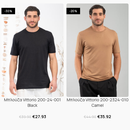
-30%
-20%
Μπλούζα Vittorio 200-24-001
Μπλούζα Vittorio 200-2324-010
Black
Camel
€
27.93
€
35.92
€
39.90
€
44.90