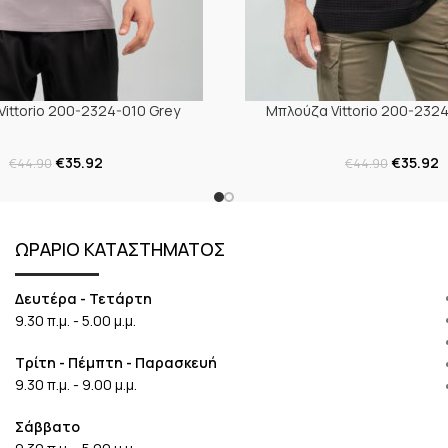
ittorio 200-2324-010 Grey
Μπλούζα Vittorio 200-2324
€
35.92
€
35.92
€
44.90
€
44.90
ΩΡΑΡΙΟ ΚΑΤΑΣΤΗΜΑΤΟΣ
Δευτέρα - Τετάρτη
9.30 π.μ. - 5.00 μ.μ.
Τρίτη - Πέμπτη - Παρασκευή
9.30 π.μ. - 9.00 μ.μ.
Σάββατο