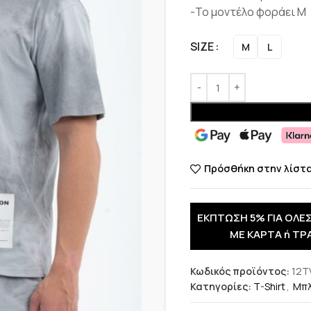
-Το μοντέλο φοράει M
SIZE
M
L
Πρόσθήκη στην λίστ
ΕΚΠΤΩΣΗ 5% ΓΙΑ ΟΛΕΣ
ΜΕ ΚΑΡΤΑ ή ΤΡ
Κωδικός προϊόντος:
12T
Κατηγορίες:
T-Shirt
,
Μπλ