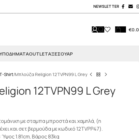
NEWSLETTER
€
0.
ΥΠΟΔΗΜΑΤΑ
OUTLET
ΑΞΕΣΟΥΆΡ
T-Shirt
Μπλούζα Religion 12TVPN99 L Grey
ligion 12TVPN99 L Grey
τομάνικη με σταμπα μπροστά και χαμηλά, (η
έχει και σετ βερμούδα με κωδικό 12TVPP47).
 Ύψος 1.81cm, Βάρος 83kg