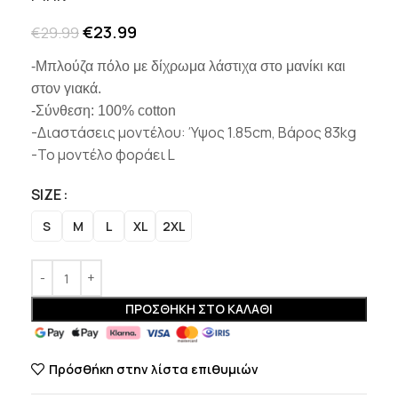
€
23.99
€
29.99
-Μπλούζα πόλο με δίχρωμα λάστιχα στο μανίκι και
στον γιακά.
-Σύνθεση: 100% cotton
-Διαστάσεις μοντέλου: Ύψος 1.85cm, Βάρος 83kg
-Το μοντέλο φοράει L
SIZE
S
M
L
XL
2XL
ΠΡΟΣΘΉΚΗ ΣΤΟ ΚΑΛΆΘΙ
Πρόσθήκη στην λίστα επιθυμιών