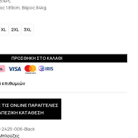
25%PL
ος 1.89cm, Βάρος 84kg.
XL
2XL
3XL
ΠΡΟΣΘΉΚΗ ΣΤΟ ΚΑΛΆΘΙ
α επιθυμιών
 ΤΙΣ ONLINE ΠΑΡΑΓΓΕΛΙΕΣ
ΑΠΕΖΙΚΗ ΚΑΤΑΘΕΣΗ
-2425-006-Black
Μπλούζες