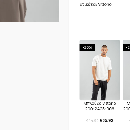
Ετικέτα:
Vittorio
-20%
-
Μ
Μπλούζα Vittorio
200
200-2425-006
White
€
35.92
€
44.90