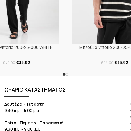
Vittorio 200-25-006 WHITE
Μπλούζα Vittorio 200-25-
€
35.92
€
35.92
€
44.90
€
44.90
ΩΡΑΡΙΟ ΚΑΤΑΣΤΗΜΑΤΟΣ
Δευτέρα - Τετάρτη
9.30 π.μ. - 5.00 μ.μ.
Τρίτη - Πέμπτη - Παρασκευή
9.30 π.μ. - 9.00 μ.μ.