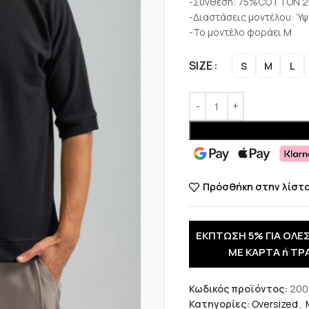
-Σύνθεση: 75%COTTON 
-Διαστάσεις μοντέλου: Ύψ
-Το μοντέλο φοράει M
SIZE
S
M
L
Πρόσθήκη στην λίστ
ΕΚΠΤΩΣΗ 5% ΓΙΑ ΟΛΕΣ
ΜΕ ΚΑΡΤΑ ή ΤΡ
Κωδικός προϊόντος:
200
Κατηγορίες:
Oversized
,