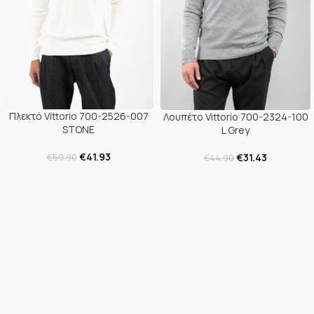
Πλεκτό Vittorio 700-2526-007
Λουπέτο Vittorio 700-2324-100
STONE
L Grey
€
41.93
€
31.43
€
59.90
€
44.90