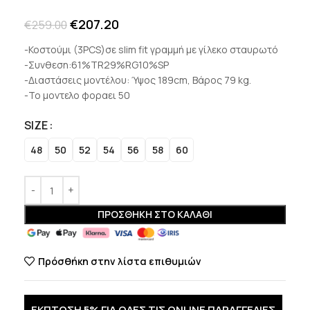
€
207.20
€
259.00
-Κοστούμι (3PCS)σε slim fit γραμμή με γίλεκο σταυρωτό
-Συνθεση:61%TR29%RG10%SP
-Διαστάσεις μοντέλου: Ύψος 189cm, Βάρος 79 kg.
-Το μοντελο φοραει 50
SIZE
48
50
52
54
56
58
60
ΠΡΟΣΘΉΚΗ ΣΤΟ ΚΑΛΆΘΙ
Πρόσθήκη στην λίστα επιθυμιών
ΕΚΠΤΩΣΗ 5% ΓΙΑ ΟΛΕΣ ΤΙΣ ONLINE ΠΑΡΑΓΓΕΛΙΕΣ